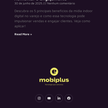
30 de junho de 2025
Nenhum comentário
Descubra os 5 principais benefícios da mídia indoor
digital no varejo e como essa tecnologia pode
impulsionar vendas e engajar clientes. Veja como
aplicar!
Read More »
I
Y
L
F
n
o
i
a
s
u
n
c
t
t
k
e
a
u
e
b