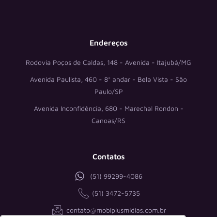
g
b
d
o
r
e
i
o
a
n
k
m
-
i
n
Endereços
Rodovia Poços de Caldas, 148 - Avenida - Itajubá/MG
Avenida Paulista, 460 - 8° andar - Bela Vista - São
Paulo/SP
Avenida Inconfidência, 680 - Marechal Rondon -
Canoas/RS
Contatos
(51) 99299-4086
(51) 3472-5735
contato@mobiplusmidias.com.br