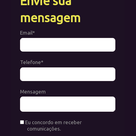
Envie sua
n
mensagem
Email*
Telefone*
Mensagem
Eu concordo em receber
comunicações.