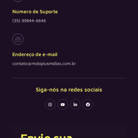
Número de Suporte
(35) 99844-6646
Endereço de e-mail
contato@mobiplusmidias.com.br
Siga-nós na redes sociais
I
Y
L
F
n
o
i
a
s
u
n
c
t
t
k
e
a
u
e
b
g
b
d
o
r
e
i
o
a
n
k
m
-
i