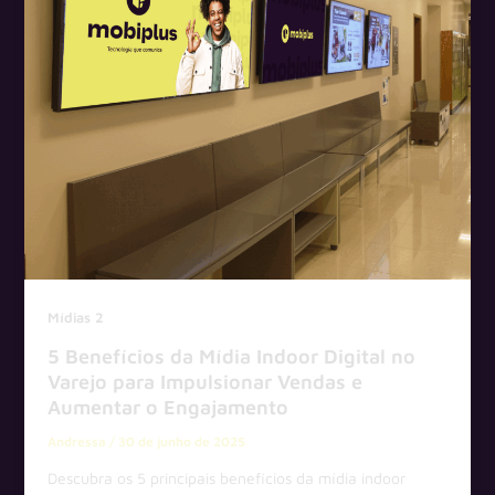
Mídias 2
5 Benefícios da Mídia Indoor Digital no
Varejo para Impulsionar Vendas e
Aumentar o Engajamento
Andressa
/
30 de junho de 2025
Descubra os 5 principais benefícios da mídia indoor