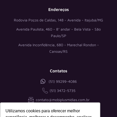
i
n
Endereços
Rodovia Poços de Caldas, 148 - Avenida - Itajubá/MG
Avenida Paulista, 460 - 8° andar - Bela Vista - São
Paulo/SP
Avenida Inconfidência, 680 - Marechal Rondon -
Canoas/RS
Contatos
(51) 99299-4086
(51) 3472-5735
contato@mobiplusmidias.com.br
CNPJ: 35.506.501/0001-29
Utilizamos cookies para oferecer melhor
Políticas