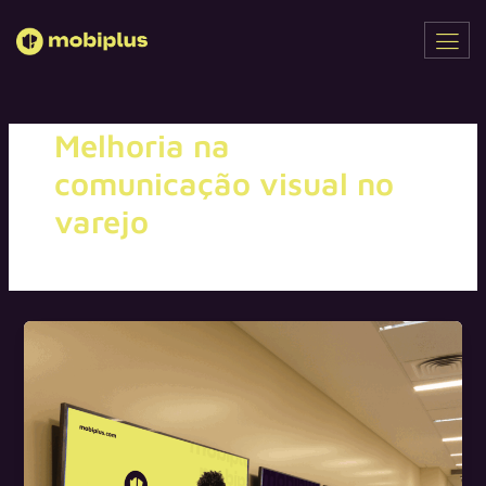
Ir
para
o
conteúdo
Melhoria na
comunicação visual no
varejo