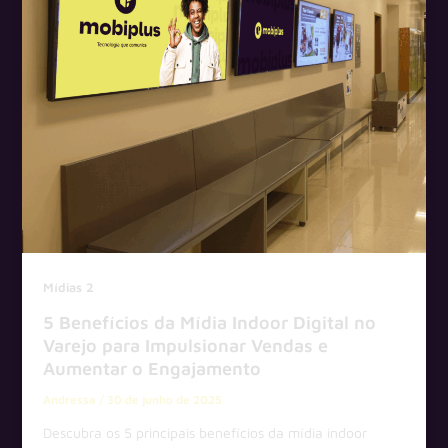
Mídias 2
5 Benefícios da Mídia Indoor Digital no
Varejo para Impulsionar Vendas e
Aumentar o Engajamento
Andressa
/
30 de junho de 2025
Descubra os 5 principais benefícios da mídia indoor