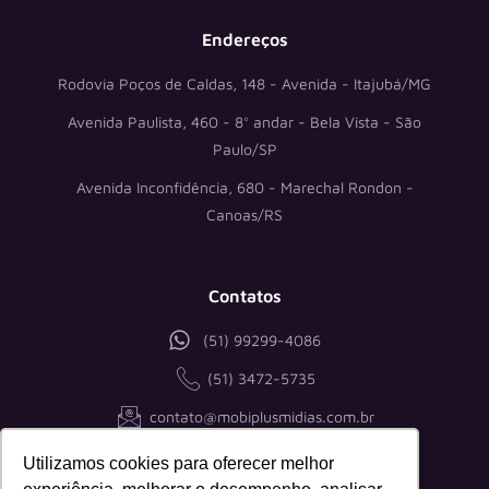
i
n
Endereços
Rodovia Poços de Caldas, 148 - Avenida - Itajubá/MG
Avenida Paulista, 460 - 8° andar - Bela Vista - São
Paulo/SP
Avenida Inconfidência, 680 - Marechal Rondon -
Canoas/RS
Contatos
(51) 99299-4086
(51) 3472-5735
contato@mobiplusmidias.com.br
CNPJ: 35.506.501/0001-29
Utilizamos cookies para oferecer melhor
Políticas